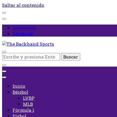
Saltar al contenido
Instagram
Facebook
Inicio
¿Buscas
The Backhand Sports
algo?
Inicio
Béisbol
LVBP
MLB
Fórmula 1
Fútbol