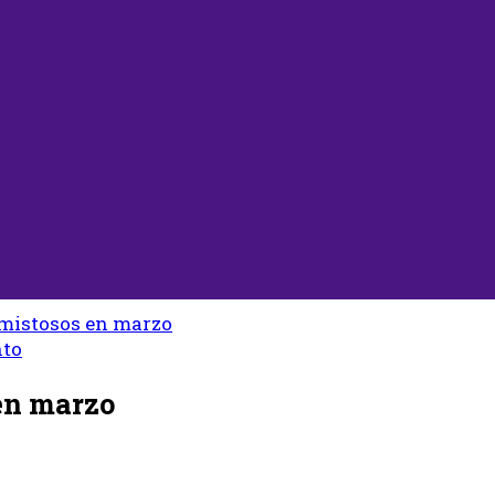
amistosos en marzo
nto
 en marzo