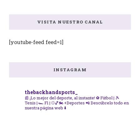
VISITA NUESTRO CANAL
[youtube-feed feed=1]
INSTAGRAM
thebackhandsports_
📰 ¡Lo mejor del deporte, al instante!
⚽ Fútbol | 🎾
Tenis | 🏎️ F1 | ⚾🏀🏍️ +Deportes
📲 Descúbrelo todo en
nuestra página web ⬇️