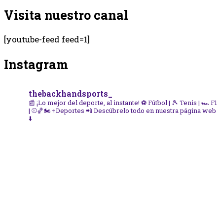
Visita nuestro canal
[youtube-feed feed=1]
Instagram
thebackhandsports_
📰 ¡Lo mejor del deporte, al instante!
⚽ Fútbol | 🎾 Tenis | 🏎️ F1
| ⚾🏀🏍️ +Deportes
📲 Descúbrelo todo en nuestra página web
⬇️