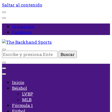
Saltar al contenido
Instagram
Facebook
Inicio
¿Buscas
The Backhand Sports
algo?
Inicio
Béisbol
LVBP
MLB
Fórmula 1
Fútbol