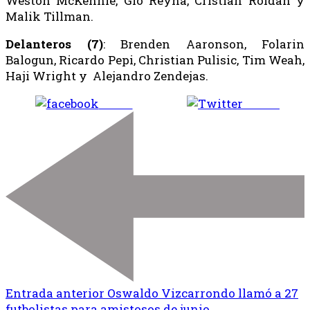
Weston McKennie, Gio Reyna, Cristian Roldan y
Malik Tillman.
Delanteros (7)
: Brenden Aaronson, Folarin
Balogun, Ricardo Pepi, Christian Pulisic, Tim Weah,
Haji Wright y Alejandro Zendejas.
Share
Tweet
Entrada anterior
Oswaldo Vizcarrondo llamó a 27
futbolistas para amistosos de junio