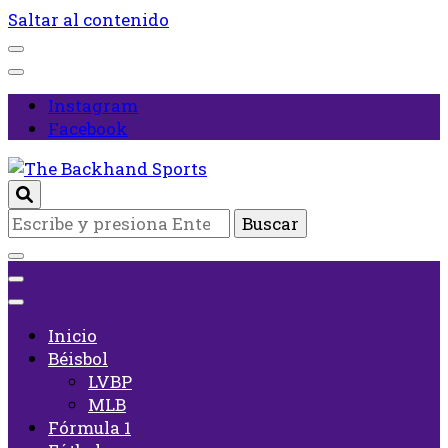
Saltar al contenido
Instagram
Facebook
Inicio
¿Buscas
The Backhand Sports
algo?
Inicio
Béisbol
LVBP
MLB
Fórmula 1