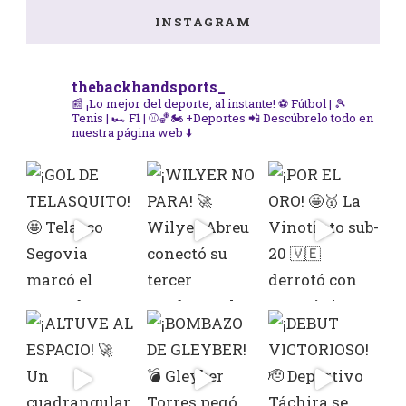
INSTAGRAM
thebackhandsports_
📰 ¡Lo mejor del deporte, al instante!
⚽ Fútbol | 🎾
Tenis | 🏎️ F1 | ⚾🏀🏍️ +Deportes
📲 Descúbrelo todo en
nuestra página web ⬇️