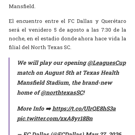
Mansfield.
El encuentro entre el FC Dallas y Querétaro
será el venidero 5 de agosto a las 7:30 de la
noche, en el estadio donde ahora hace vida la
filial del North Texas SC.
We will play our opening
@LeaguesCup
match on August 5th at Texas Health
Mansfield Stadium, the brand-new
home of
@northtexasSC
!
More Info ➡️
https://t.co/UlrQE8hS3a
pic.twitter.com/zxA8yr18Bn
— FC Dallas (@FCDallas)
May 27, 2026