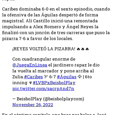
Caribes dominaba 6-0 en el sexto episodio, cuando
la ofensiva de las Águilas despertó de forma
magistral. Alí Castillo inició una remontada
impulsando a Alex Romero y Ángel Reyes la
finalizó con un jonrón de tres carreras que puso la
pizarra 7-6 a favor de los locales.
¡REYES VOLTEÓ LA PIZARRA! 🔥🔥🔥
Con cuadrangular enorme de
@JuegaEnLinea
el jardinero rapaz le dio
la vuelta al marcador y pone arriba al
Zulia.
#Caribes
🏹 6-7
#Águilas
🦅 | 6to
inning 🔽
#LVBPxBeisbolPlay
pic.twitter.com/sacrpAnd7n
— BeisbolPlay (@beisbolplaycom)
November 26, 2022
En el séptimo capítulo, una base por bolas a José