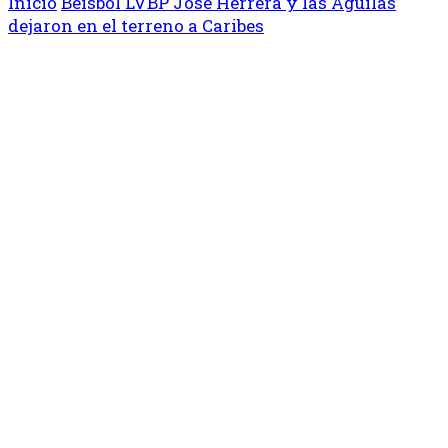
Inicio
Béisbol
LVBP
José Herrera y las Águilas
dejaron en el terreno a Caribes