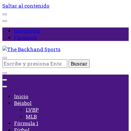
Saltar al contenido
Instagram
Facebook
Inicio
¿Buscas
The Backhand Sports
algo?
Inicio
Béisbol
LVBP
MLB
Fórmula 1
Fútbol