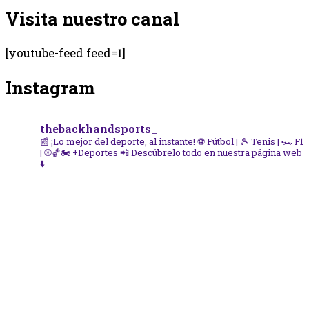
Visita nuestro canal
[youtube-feed feed=1]
Instagram
thebackhandsports_
📰 ¡Lo mejor del deporte, al instante!
⚽ Fútbol | 🎾 Tenis | 🏎️ F1
| ⚾🏀🏍️ +Deportes
📲 Descúbrelo todo en nuestra página web
⬇️