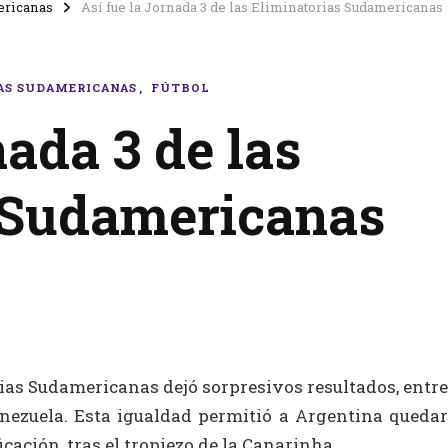
ericanas
Así fue la Jornada 3 de las Eliminatorias Sudamericanas
AS SUDAMERICANAS
FÚTBOL
nada 3 de las
 Sudamericanas
ias Sudamericanas dejó sorpresivos resultados, entre
enezuela. Esta igualdad permitió a Argentina quedar
ficación, tras el tropiezo de la Canarinha.