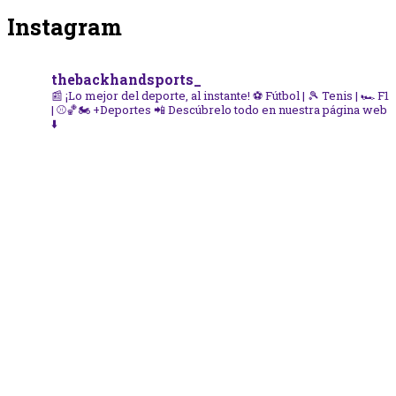
Instagram
thebackhandsports_
📰 ¡Lo mejor del deporte, al instante!
⚽ Fútbol | 🎾 Tenis | 🏎️ F1
| ⚾🏀🏍️ +Deportes
📲 Descúbrelo todo en nuestra página web
⬇️