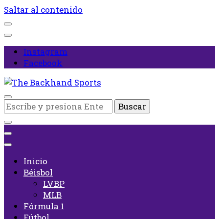
Saltar al contenido
Instagram
Facebook
Inicio
¿Buscas
The Backhand Sports
algo?
Inicio
Béisbol
LVBP
MLB
Fórmula 1
Fútbol