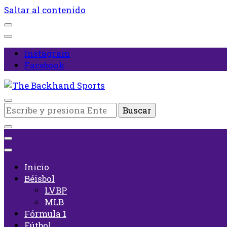
Saltar al contenido
Instagram
Facebook
Inicio
¿Buscas
The Backhand Sports
algo?
Inicio
Béisbol
LVBP
MLB
Fórmula 1
Fútbol