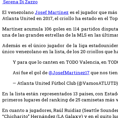
Serena Di Zazzo
El venezolano
Josef Martínez
es el jugador que más 
Atlanta United en 2017, el criollo ha estado en el Top
Martínez acumula 106 goles en 114 partidos disputa
una de las grandes estrellas de la MLS en las últim
Además es el único jugador de la liga estadouniden
único venezolano en la lista, de los 20 criollos que 
Y para que lo canten en TODO Valencia, en TOD
Así fue el gol de
@JosefMartinez17
que nos tien
— Atlanta United Fútbol Club (@VamosATLUTD
En la lista están representados 13 países, con Esta
primeros lugares del ranking de 25 camisetas más 
En cuanto a jugadores, Raúl Ruidíaz (Seattle Sounder
“Chicharito” Hernández (LA Galaxy) y en el quito lu