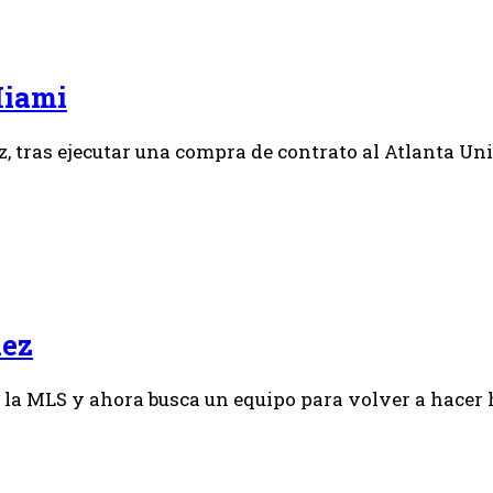
Miami
ez, tras ejecutar una compra de contrato al Atlanta U
nez
 la MLS y ahora busca un equipo para volver a hacer 