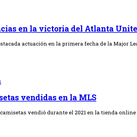
cias en la victoria del Atlanta Uni
tacada actuación en la primera fecha de la Major Leag
S
isetas vendidas en la MLS
camisetas vendió durante el 2021 en la tienda online 