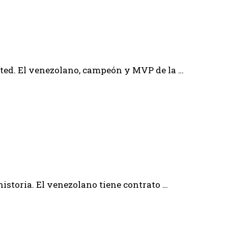
nited. El venezolano, campeón y MVP de la …
historia. El venezolano tiene contrato …