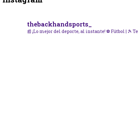
thebackhandsports_
📰 ¡Lo mejor del deporte, al instante!
⚽ Fútbol | 🎾 Te