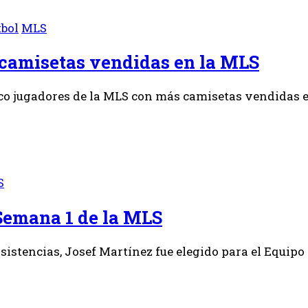
tbol
MLS
s camisetas vendidas en la MLS
nco jugadores de la MLS con más camisetas vendidas e
S
 Semana 1 de la MLS
asistencias, Josef Martínez fue elegido para el Equipo