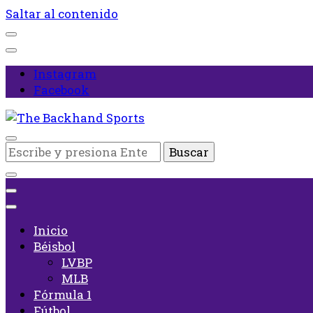
Saltar al contenido
Instagram
Facebook
Inicio
¿Buscas
The Backhand Sports
algo?
Inicio
Béisbol
LVBP
MLB
Fórmula 1
Fútbol