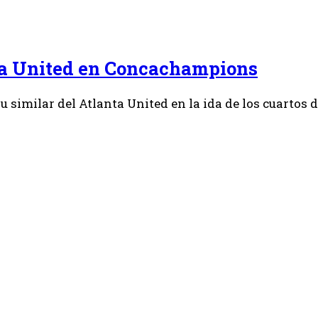
nta United en Concachampions
 similar del Atlanta United en la ida de los cuartos 