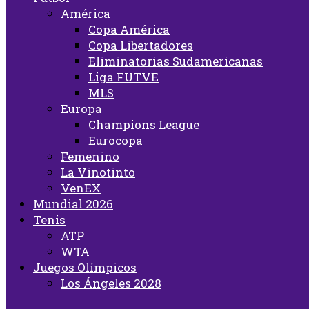
América
Copa América
Copa Libertadores
Eliminatorias Sudamericanas
Liga FUTVE
MLS
Europa
Champions League
Eurocopa
Femenino
La Vinotinto
VenEX
Mundial 2026
Tenis
ATP
WTA
Juegos Olímpicos
Los Ángeles 2028