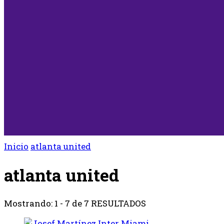
Inicio
atlanta united
atlanta united
Mostrando: 1 - 7 de 7 RESULTADOS