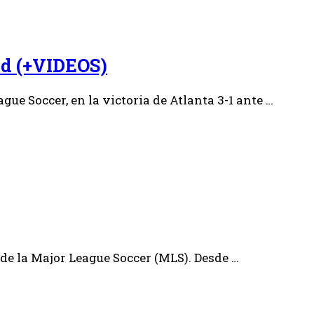
ted (+VIDEOS)
ue Soccer, en la victoria de Atlanta 3-1 ante …
de la Major League Soccer (MLS). Desde …