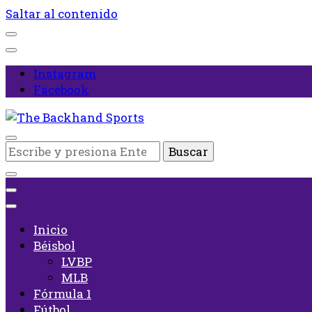
Saltar al contenido
Instagram
Facebook
Inicio
¿Buscas
The Backhand Sports
algo?
Inicio
Béisbol
LVBP
MLB
Fórmula 1
Fútbol