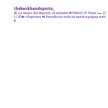
thebackhandsports_
📰 ¡Lo mejor del deporte, al instante!
⚽ Fútbol | 🎾 Tenis | 🏎️ F1
| ⚾🏀🏍️ +Deportes
📲 Descúbrelo todo en nuestra página web
⬇️