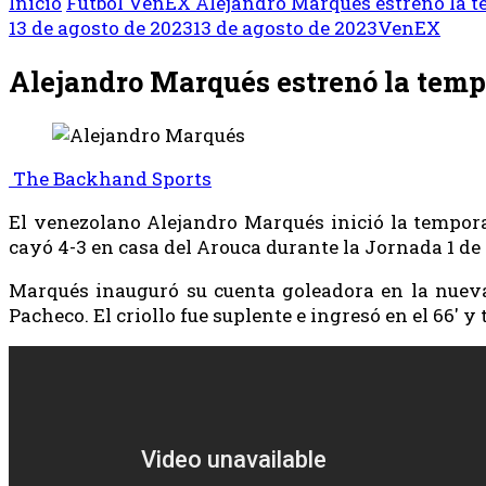
Inicio
Fútbol
VenEX
Alejandro Marqués estrenó la 
13 de agosto de 2023
13 de agosto de 2023
VenEX
Alejandro Marqués estrenó la temp
The Backhand Sports
El venezolano Alejandro Marqués inició la tempora
cayó 4-3 en casa del Arouca durante la Jornada 1 de 
Marqués inauguró su cuenta goleadora en la nueva 
Pacheco. El criollo fue suplente e ingresó en el 66′ y