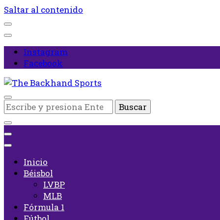
Saltar al contenido
Instagram
Facebook
Inicio
¿Buscas
The Backhand Sports
algo?
Inicio
Béisbol
LVBP
MLB
Fórmula 1
Fútbol