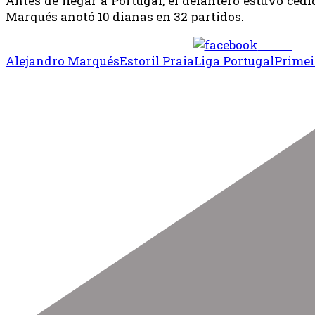
Antes de llegar a Portugal, el delantero estuvo ced
Marqués anotó 10 dianas en 32 partidos.
Share
Alejandro Marqués
Estoril Praia
Liga Portugal
Primei