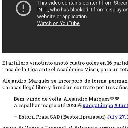
El artillero vinotinto anotó cuatro goles en 16 parti
Taca de la Liga ante el Académico Viseu, para un tota
Alejandro Marqués se incorporó de forma permanent
Caracas llegó libre y firmó un contrato por tres años
Bem-vindo de volta, Alejandro Marqués💛💙
A espalhar magia até 2026💪
#JogaLimpo
#Jun
— Estoril Praia SAD (@estorilpraiasad)
July 27,