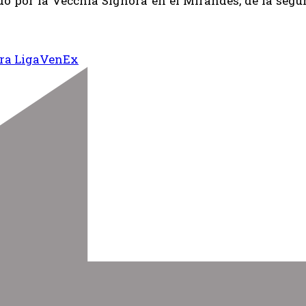
ido por la Vecchia Signora en el Mirandés, de la se
ra Liga
VenEx