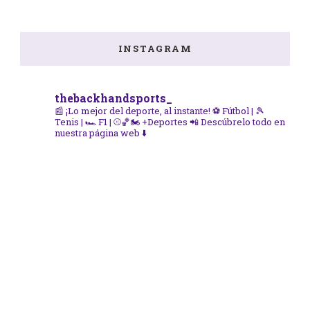
INSTAGRAM
thebackhandsports_
📰 ¡Lo mejor del deporte, al instante!
⚽ Fútbol | 🎾
Tenis | 🏎️ F1 | ⚾🏀🏍️ +Deportes
📲 Descúbrelo todo en
nuestra página web ⬇️