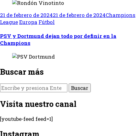
21 de febrero de 2024
21 de febrero de 2024
Champions
League
Europa
Fútbol
PSV y Dortmund dejan todo por definir en la
Champions
Buscar más
¿Buscas
algo?
Visita nuestro canal
[youtube-feed feed=1]
Instagram