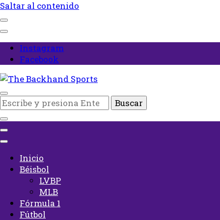
Saltar al contenido
Instagram
Facebook
Inicio
¿Buscas
The Backhand Sports
algo?
Inicio
Béisbol
LVBP
MLB
Fórmula 1
Fútbol