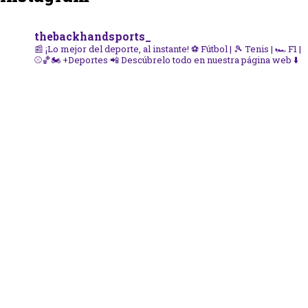
thebackhandsports_
📰 ¡Lo mejor del deporte, al instante!
⚽ Fútbol | 🎾 Tenis | 🏎️ F1 |
⚾🏀🏍️ +Deportes
📲 Descúbrelo todo en nuestra página web ⬇️