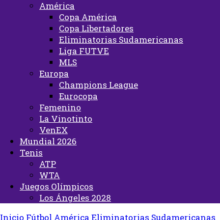
América
Copa América
Copa Libertadores
Eliminatorias Sudamericanas
Liga FUTVE
MLS
Europa
Champions League
Eurocopa
Femenino
La Vinotinto
VenEX
Mundial 2026
Tenis
ATP
WTA
Juegos Olímpicos
Los Ángeles 2028
Inicio
Fútbol
América
Eliminatorias Sudamericanas