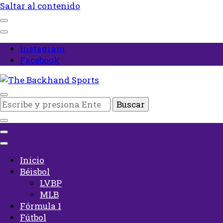
Saltar al contenido
Instagram
Facebook
Inicio
¿Buscas
The Backhand Sports
algo?
Inicio
Béisbol
LVBP
MLB
Fórmula 1
Fútbol