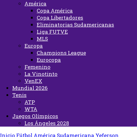
América
Copa América
Copa Libertadores
Eliminatorias Sudamericanas
Liga FUTVE
MLS
Europa
Champions League
Eurocopa
Femenino
La Vinotinto
VenEX
Mundial 2026
Tenis
ATP
WTA
Juegos Olímpicos
Los Ángeles 2028
Inicio
Fútbol
América
Sudamericana
Yeferson