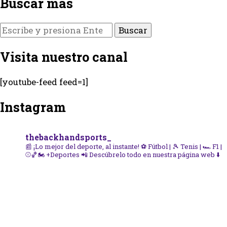
Buscar más
¿Buscas
algo?
Visita nuestro canal
[youtube-feed feed=1]
Instagram
thebackhandsports_
📰 ¡Lo mejor del deporte, al instante!
⚽ Fútbol | 🎾 Tenis | 🏎️ F1 |
⚾🏀🏍️ +Deportes
📲 Descúbrelo todo en nuestra página web ⬇️