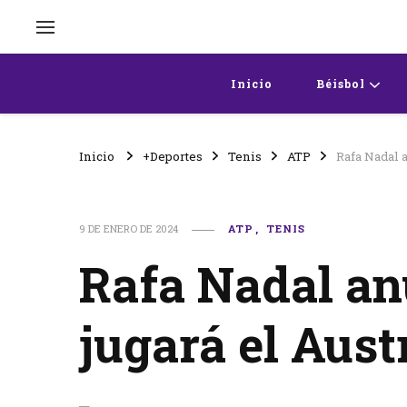
Inicio
Béisbol
Inicio
+Deportes
Tenis
ATP
Rafa Nadal 
9 DE ENERO DE 2024
ATP
TENIS
Rafa Nadal an
jugará el Aust