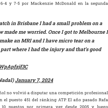
4, 6-4 y 7-5 por Mackenzie McDonald en la segunda
match in Brisbane I had a small problem on a
w made me worried. Once I got to Melbourne I
 make an MRI and I have micro tear on a
part where I had the injury and that’s good
/WpApfzjf3C
Nadal)
January 7, 2024
añol no volvió a disputar una competición profesional
en el puesto 451 del ránking ATP. El año pasado Rafa
s 10 puestos por primera vez desde 2005 y luego