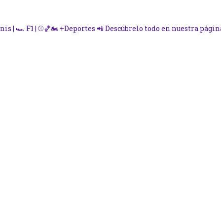
nis | 🏎️ F1 | ⚾🏀🏍️ +Deportes
📲 Descúbrelo todo en nuestra página