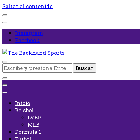
Saltar al contenido
Instagram
Facebook
Inicio
¿Buscas
The Backhand Sports
algo?
Inicio
Béisbol
LVBP
MLB
Fórmula 1
Fútbol