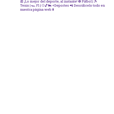
📰 ¡Lo mejor del deporte, al instante!
⚽ Fútbol | 🎾
Tenis | 🏎️ F1 | ⚾🏀🏍️ +Deportes
📲 Descúbrelo todo en
nuestra página web ⬇️