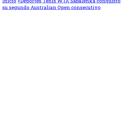
Inicio
+Deportes
Tenis
WTA
Sabalenka conquistó
su segundo Australian Open consecutivo