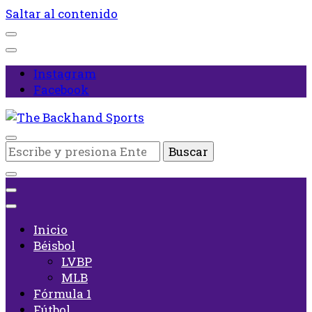
Saltar al contenido
Instagram
Facebook
Inicio
¿Buscas
The Backhand Sports
algo?
Inicio
Béisbol
LVBP
MLB
Fórmula 1
Fútbol