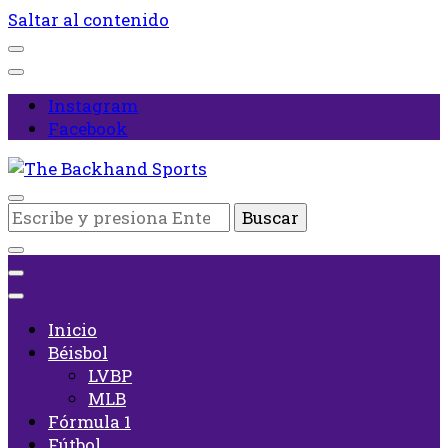
Saltar al contenido
Instagram
Facebook
Inicio
¿Buscas
The Backhand Sports
algo?
Inicio
Béisbol
LVBP
MLB
Fórmula 1
Fútbol