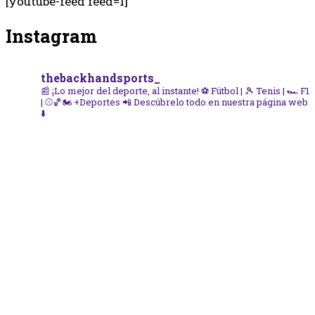
[youtube-feed feed=1]
Instagram
thebackhandsports_
📰 ¡Lo mejor del deporte, al instante!
⚽ Fútbol | 🎾 Tenis | 🏎️ F1
| ⚾🏀🏍️ +Deportes
📲 Descúbrelo todo en nuestra página web
⬇️