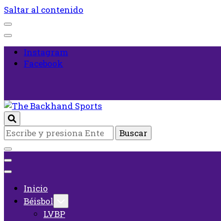
Saltar al contenido
Instagram
Facebook
Inicio
¿Buscas
The Backhand Sports
algo?
Inicio
Béisbol
LVBP