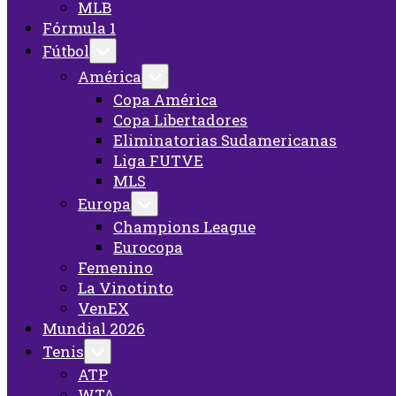
MLB
Fórmula 1
Fútbol
América
Copa América
Copa Libertadores
Eliminatorias Sudamericanas
Liga FUTVE
MLS
Europa
Champions League
Eurocopa
Femenino
La Vinotinto
VenEX
Mundial 2026
Tenis
ATP
WTA