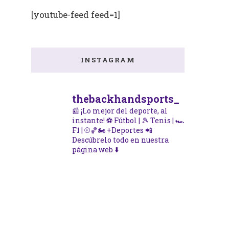
[youtube-feed feed=1]
INSTAGRAM
thebackhandsports_
📰 ¡Lo mejor del deporte, al
instante!
⚽ Fútbol | 🎾 Tenis | 🏎️
F1 | ⚾🏀🏍️ +Deportes
📲
Descúbrelo todo en nuestra
página web ⬇️