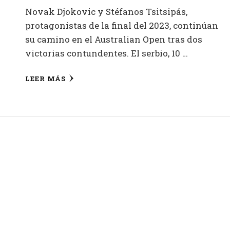
Novak Djokovic y Stéfanos Tsitsipás,
protagonistas de la final del 2023, continúan
su camino en el Australian Open tras dos
victorias contundentes. El serbio, 10 …
LEER MÁS