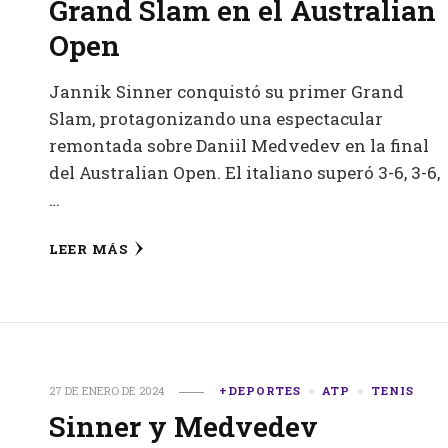
Grand Slam en el Australian
Open
Jannik Sinner conquistó su primer Grand
Slam, protagonizando una espectacular
remontada sobre Daniil Medvedev en la final
del Australian Open. El italiano superó 3-6, 3-6,
…
LEER MÁS
27 DE ENERO DE 2024
+DEPORTES
ATP
TENIS
Sinner y Medvedev