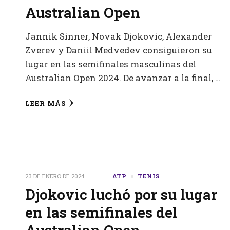
Australian Open
Jannik Sinner, Novak Djokovic, Alexander
Zverev y Daniil Medvedev consiguieron su
lugar en las semifinales masculinas del
Australian Open 2024. De avanzar a la final, …
LEER MÁS
23 DE ENERO DE 2024
ATP
TENIS
Djokovic luchó por su lugar
en las semifinales del