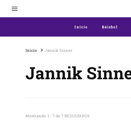
Inicio
Béisbol
Inicio
Jannik Sinner
Jannik Sinne
Mostrando: 1 - 7 de 7 RESULTADOS