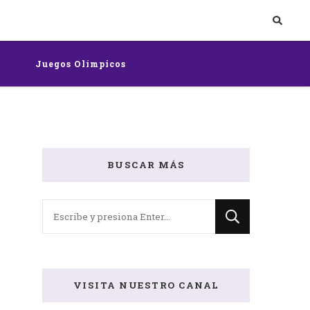
rts
Juegos Olímpicos
BUSCAR MÁS
¿Buscas
algo?
VISITA NUESTRO CANAL