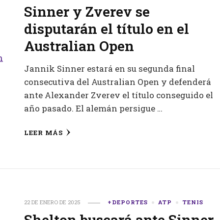
Sinner y Zverev se
disputarán el título en el
Australian Open
Jannik Sinner estará en su segunda final
consecutiva del Australian Open y defenderá
ante Alexander Zverev el título conseguido el
año pasado. El alemán persigue …
LEER MÁS
22 DE ENERO DE 2025
+DEPORTES
ATP
TENIS
Shelton buscará ante Sinner