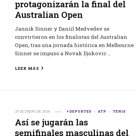
protagonizarán la final del
Australian Open
Jannik Sinner y Daniil Medvedev se
convirtieron en los finalistas del Australian
Open, tras una jornada histórica en Melbourne.
Sinner se impuso a Novak Djokovic …
LEER MÁS
25 DE ENERO DE 2024
+DEPORTES
ATP
TENIS
Así se jugarán las
semifinales masculinas del