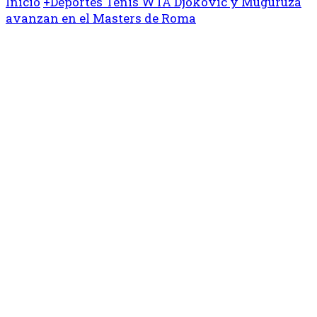
Inicio
+Deportes
Tenis
WTA
Djokovic y Muguruza
avanzan en el Masters de Roma