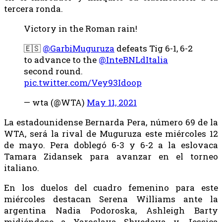
tercera ronda.
Victory in the Roman rain!
🇪🇸
@GarbiMuguruza
defeats Tig 6-1, 6-2
to advance to the
@InteBNLdItalia
second round.
pic.twitter.com/Vey93Idoop
— wta (@WTA)
May 11, 2021
La estadounidense Bernarda Pera, número 69 de la
WTA, será la rival de Muguruza este miércoles 12
de mayo. Pera doblegó 6-3 y 6-2 a la eslovaca
Tamara Zidansek para avanzar en el torneo
italiano.
En los duelos del cuadro femenino para este
miércoles destacan Serena Williams ante la
argentina Nadia Podoroska, Ashleigh Barty
midiéndose a Yaroslava Shvedova y Jessica