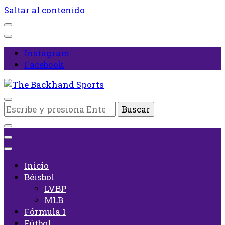
Saltar al contenido
Instagram
Facebook
Inicio
¿Buscas
The Backhand Sports
algo?
Inicio
Béisbol
LVBP
MLB
Fórmula 1
Fútbol