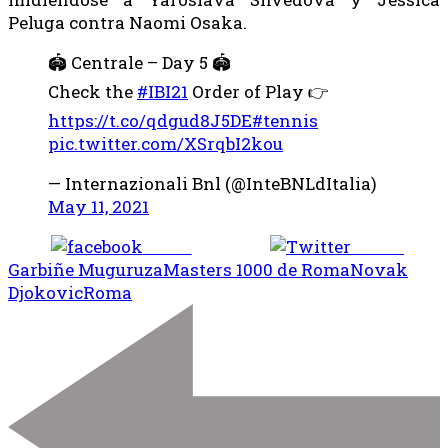
Peluga contra Naomi Osaka.
🏟️ Centrale – Day 5 🏟️
Check the
#IBI21
Order of Play 👉
https://t.co/qdgud8J5DE
#tennis
pic.twitter.com/XSrqbI2kou
— Internazionali Bnl (@InteBNLdItalia)
May 11, 2021
Share
Tweet
Garbiñe Muguruza
Masters 1000 de Roma
Novak
Djokovic
Roma