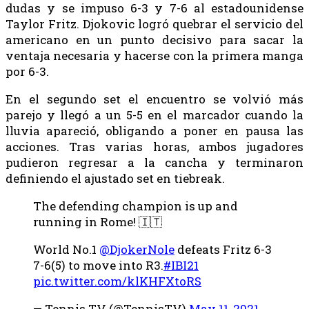
dudas y se impuso 6-3 y 7-6 al estadounidense
Taylor Fritz. Djokovic logró quebrar el servicio del
americano en un punto decisivo para sacar la
ventaja necesaria y hacerse con la primera manga
por 6-3.
En el segundo set el encuentro se volvió más
parejo y llegó a un 5-5 en el marcador cuando la
lluvia apareció, obligando a poner en pausa las
acciones. Tras varias horas, ambos jugadores
pudieron regresar a la cancha y terminaron
definiendo el ajustado set en tiebreak.
The defending champion is up and
running in Rome! 🇮🇹
World No.1
@DjokerNole
defeats Fritz 6-3
7-6(5) to move into R3.
#IBI21
pic.twitter.com/klKHFXtoRS
— Tennis TV (@TennisTV)
May 11, 2021