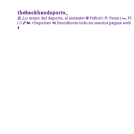
thebackhandsports_
📰 ¡Lo mejor del deporte, al instante!
⚽ Fútbol | 🎾 Tenis | 🏎️ F1
| ⚾🏀🏍️ +Deportes
📲 Descúbrelo todo en nuestra página web
⬇️