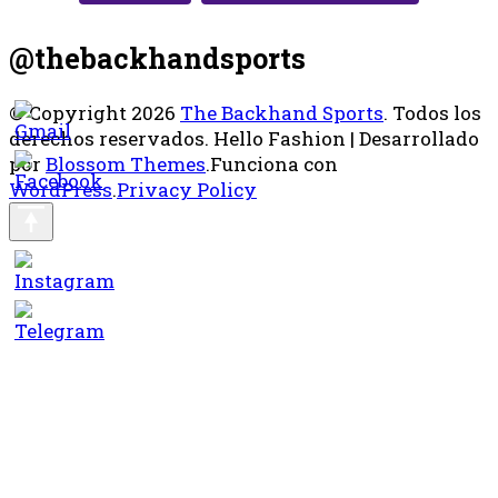
@thebackhandsports
© Copyright 2026
The Backhand Sports
. Todos los
derechos reservados.
Hello Fashion | Desarrollado
por
Blossom Themes
.Funciona con
WordPress
.
Privacy Policy