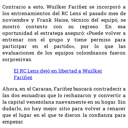
Contrario a esto, Wuilker Faríñez se incorporó a
los entrenamientos del RC Lens el pasado mes de
noviembre y Frank Haise, técnico del equipó, se
mostró contento con su regreso. En esa
oportunidad el estratega aseguró: «Puede volver a
entrenar con el grupo y tiene permiso para
participar en el partido», por lo que las
evaluaciones de los equipos colombianos fueron
sorpresivas.
El RC Lens dejó en libertad a Wuilker
Faríñez
Ahora, en el Caracas, Faríñez buscará contradecir a
las dos escuadras que lo rechazaron y convertir a
la capital venezolana nuevamente en su hogar. Sin
dudarlo, no hay mejor sitio para volver a renacer
que el lugar en el que te dieron la confianza para
empezar.