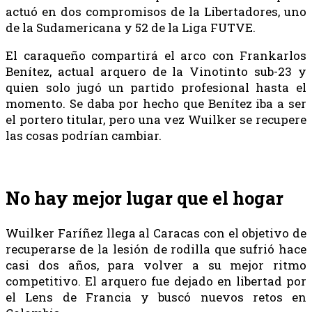
actuó en dos compromisos de la Libertadores, uno
de la Sudamericana y 52 de la Liga FUTVE.
El caraqueño compartirá el arco con Frankarlos
Benítez, actual arquero de la Vinotinto sub-23 y
quien solo jugó un partido profesional hasta el
momento. Se daba por hecho que Benítez iba a ser
el portero titular, pero una vez Wuilker se recupere
las cosas podrían cambiar.
No hay mejor lugar que el hogar
Wuilker Faríñez llega al Caracas con el objetivo de
recuperarse de la lesión de rodilla que sufrió hace
casi dos años, para volver a su mejor ritmo
competitivo. El arquero fue dejado en libertad por
el Lens de Francia y buscó nuevos retos en