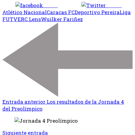
Share
Tweet
Atlético Nacional
Caracas FC
Deportivo Pereira
Liga
FUTVE
RC Lens
Wuilker Fariñez
Entrada anterior
Los resultados de la Jornada 4
del Preolímpico
Siguiente entrada