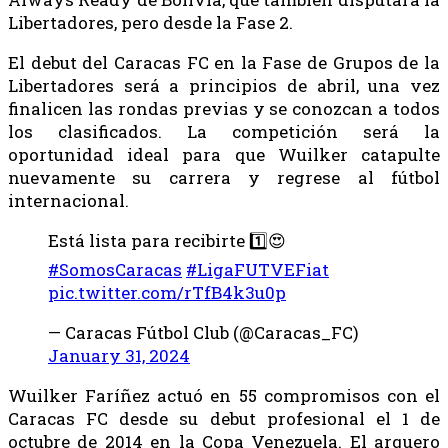
Libertadores, pero desde la Fase 2.
El debut del Caracas FC en la Fase de Grupos de la
Libertadores será a principios de abril, una vez
finalicen las rondas previas y se conozcan a todos
los clasificados. La competición será la
oportunidad ideal para que Wuilker catapulte
nuevamente su carrera y regrese al fútbol
internacional.
Está lista para recibirte 1️⃣😍
#SomosCaracas
#LigaFUTVEFiat
pic.twitter.com/rTfB4k3u0p
— Caracas Fútbol Club (@Caracas_FC)
January 31, 2024
Wuilker Faríñez actuó en 55 compromisos con el
Caracas FC desde su debut profesional el 1 de
octubre de 2014 en la Copa Venezuela. El arquero