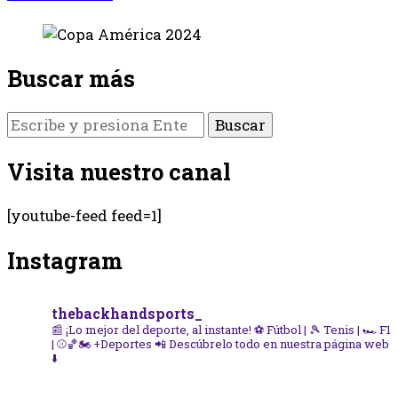
Buscar más
¿Buscas
algo?
Visita nuestro canal
[youtube-feed feed=1]
Instagram
thebackhandsports_
📰 ¡Lo mejor del deporte, al instante!
⚽ Fútbol | 🎾 Tenis | 🏎️ F1
| ⚾🏀🏍️ +Deportes
📲 Descúbrelo todo en nuestra página web
⬇️