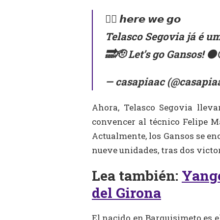
✍🏼 𝙝𝙚𝙧𝙚 𝙬𝙚 𝙜𝙤
Telasco Segovia já é um
🔜🫡 Let’s go Gansos! ⚫️
— casapiaac (@casapia
Ahora, Telasco Segovia lleva
convencer al técnico Felipe Ma
Actualmente, los Gansos se enc
nueve unidades, tras dos victor
Lea también:
Yange
del Girona
El nacido en Barquisimeto es e