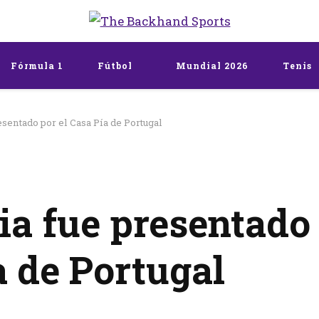
The Backhand Spo
Inicio
Fórmula 1
Fútbol
Mundial 2026
Tenis
sentado por el Casa Pía de Portugal
ia fue presentado
a de Portugal