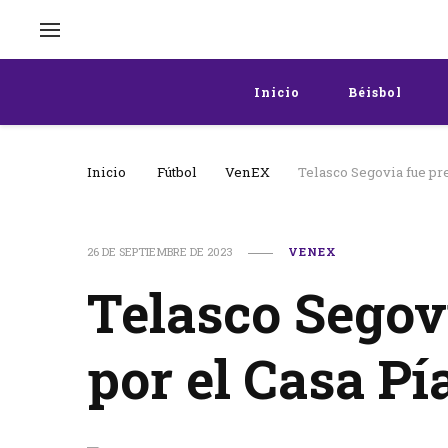
Inicio
Béisbol
Inicio
Fútbol
VenEX
Telasco Segovia fue pre
26 DE SEPTIEMBRE DE 2023
VENEX
Telasco Segov
por el Casa Pí