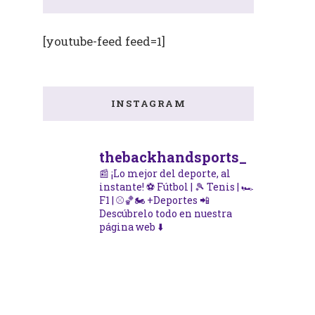
[youtube-feed feed=1]
a
INSTAGRAM
thebackhandsports_
📰 ¡Lo mejor del deporte, al
instante!
⚽ Fútbol | 🎾 Tenis | 🏎️
F1 | ⚾🏀🏍️ +Deportes
📲
Descúbrelo todo en nuestra
página web ⬇️