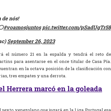
 de nós!
⚪️
#voamosjuntos
pic.twitter.com/pSadUgTr58
ac)
September 26, 2023
rá el número 21 en la espalda y tendrá el reto de
rtins para asentarse en el once titular de Casa Pía.
uentran en la octava posición de la clasificación con
ias, tres empates y una derrota.
l Herrera marcó en la goleada
l sexto venezolano que jugará en la Liga Portugal esa