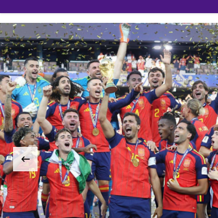
Mundial 
«Es un lu
‹