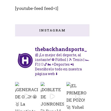
[youtube-feed feed=1]
INSTAGRAM
thebackhandsports_
📰 ¡Lo mejor del deporte, al
instante!
⚽ Fútbol | 🎾 Tenis | 🏎️
F1 | ⚾🏀🏍️ +Deportes
📲
Descúbrelo todo en nuestra
página web ⬇️