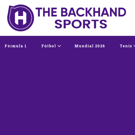
The Backhand Spo
Inicio
Fórmula 1
Fútbol
Mundial 2026
Tenis
PA DEL MUNDO
FÚTBOL
AMÉRICA
CO
6
MUNDIAL 202