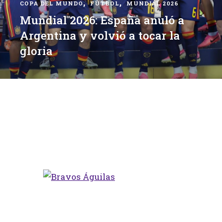
NDO
FÚTBOL
MUNDIAL 2026
2026: España anuló a
 y volvió a tocar la